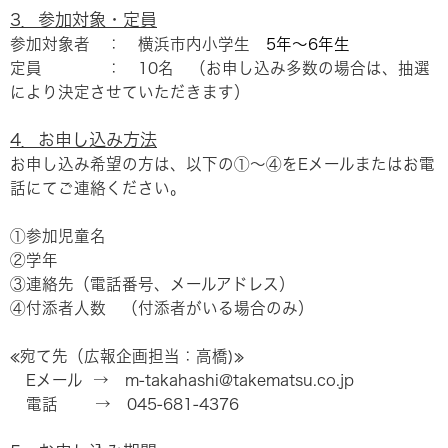
3．参加対象・定員
参加対象者 ： 横浜市内小学生
5年～6年生
定員 ： 10名 （お申し込み多数の場合は、抽選
により決定させていただきます）
4．お申し込み方法
お申し込み希望の方は、以下の①～④をEメールまたはお電
話にてご連絡ください。
①参加児童名
②学年
③連絡先（電話番号、メールアドレス）
④付添者人数 （付添者がいる場合のみ）
≪宛て先（広報企画担当：高橋)≫
Eメール → m-takahashi@takematsu.co.jp
電話 → 045-681-4376