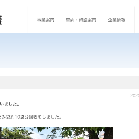
事業案内
車両・施設案内
企業情報
202
行いました。
ごみ袋約10袋分回収をしました。